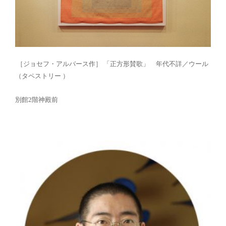
［
ジョセフ・アルバース
作］
「正方形賛歌」
年代不詳
／
ウール
（タペストリー ）
別館2階神殿前