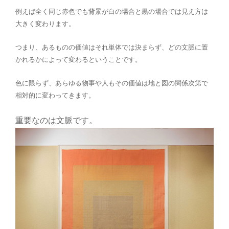
例えば全く同じ赤色でも背景が白の場
合と黒の場合では見え方は
大きく変わります。
つまり、ある
ものの価値はそれ単体では決まらず、どの文脈に置
かれる
かによって変わるということです。
色に限らず、あらゆる物事
や人もその価値は地と図の関係次第で
相対的に変わって
きます。
重要なのは文脈です。